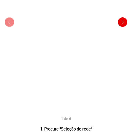
1 de 6
1 de 6
1. Procure "
Seleção de rede
"