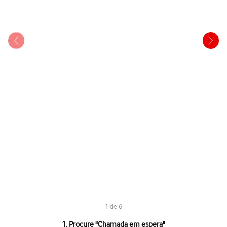
1 de 6
1 de 6
1. Procure "
Chamada em espera
"