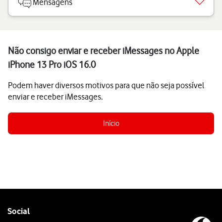
Mensagens
Não consigo enviar e receber iMessages no Apple
iPhone 13 Pro iOS 16.0
Podem haver diversos motivos para que não seja possível
enviar e receber iMessages.
Início
Follow
Social