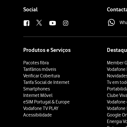
Follow
Social
Contact
us
Wh
Site
map
Produtos e Serviços
Destaqu
Pacotes fibra
Member G
Tarifários móveis
Vodafone 
Verificar Cobertura
Novidade
Tarifa Social de Internet
Tv em tod
Smartphones
Portabili
Internet Móvel
Clube Viv
eSIM Portugal & Europe
Vodafone
Vodafone TV PLAY
Vodafone
Acessibilidade
Google O
Energia V