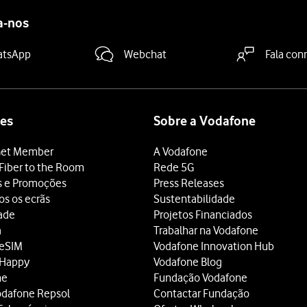
a-nos
atsApp
Webchat
Fala con
es
Sobre a Vodafone
et Member
A Vodafone
Fiber to the Room
Rede 5G
s e Promoções
Press Releases
os os ecrãs
Sustentabilidade
dade
Projetos Financiados
a
Trabalhar na Vodafone
 eSIM
Vodafone Innovation Hub
 Happy
Vodafone Blog
ne
Fundação Vodafone
odafone Repsol
Contactar Fundação