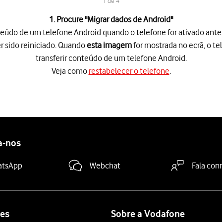
1 de 4
1. Procure "
Migrar dados de Android
"
nteúdo de um telefone Android quando o telefone for ativado antes
r sido reiniciado. Quando
esta imagem
for mostrada no ecrã, o te
transferir conteúdo de um telefone Android.
Veja como
restabelecer o telefone
.
teúdo de um telefone Android quando o telefone for ativado antes 
 telefone
.
droid
.
nsferir conteúdo para o seu telefone, é necessário instalar a app 
ã
e na app "Move to iOS", para transferir conteúdo do telefone Andr
a-nos
atsApp
Webchat
Fala con
es
Sobre a Vodafone