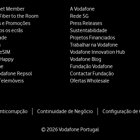
et Member
A Vodafone
Fiber to the Room
Rede 5G
s e Promoções
Press Releases
os os ecrãs
Sustentabilidade
dade
Projetos Financiados
a
Trabalhar na Vodafone
 eSIM
Vodafone Innovation Hub
 Happy
Vodafone Blog
ne
Fundação Vodafone
odafone Repsol
Contactar Fundação
Telemóveis
Ofertas Wholesale
Anticorrupção
Continuidade de Negócio
Configuração de
© 2026 Vodafone Portugal