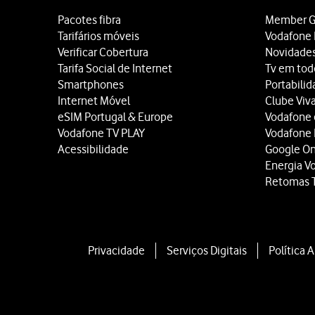
Pacotes fibra
Member G
Tarifários móveis
Vodafone 
Verificar Cobertura
Novidade
Tarifa Social de Internet
Tv em tod
Smartphones
Portabili
Internet Móvel
Clube Viv
eSIM Portugal & Europe
Vodafone
Vodafone TV PLAY
Vodafone
Acessibilidade
Google O
Energia V
Retomas 
Privacidade
Serviços Digitais
Política 