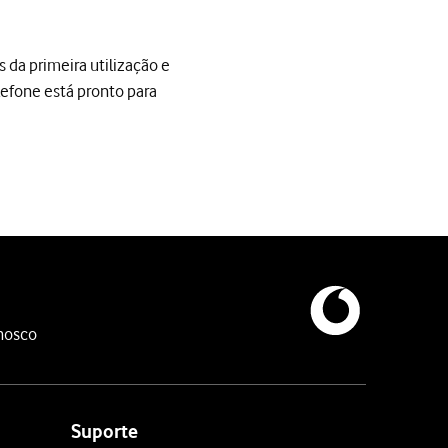
 da primeira utilização e
lefone está pronto para
da primeira utilização e quando o telefone tiver sido reiniciado
"Move to iOS" no telefone Android. Quando a app estiver instalada,
oid para o seu telefone e para configurar e preparar o iPhone para
nosco
Suporte