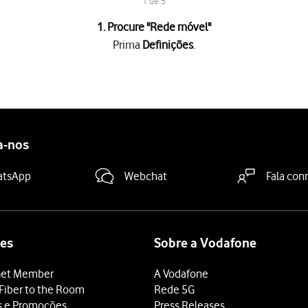
1 de 5
1. Procure "
Rede móvel
"
Prima
Definições
.
 é mostrado junto a
Período atual
.
ada aplicação
é mostrado sob o nome da aplicação.
tivar os dados móveis
.
a-nos
deslize o dedo de baixo para cima
a partir da base do ecrã.
atsApp
Webchat
Fala con
es
Sobre a Vodafone
et Member
A Vodafone
Fiber to the Room
Rede 5G
s e Promoções
Press Releases