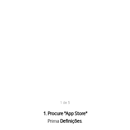
1 de 5
1. Procure "
App Store
"
Prima
Definições
.