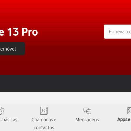
e 13 Pro
elemóvel
 básicas
Chamadas e
Mensagens
Apps e
contactos