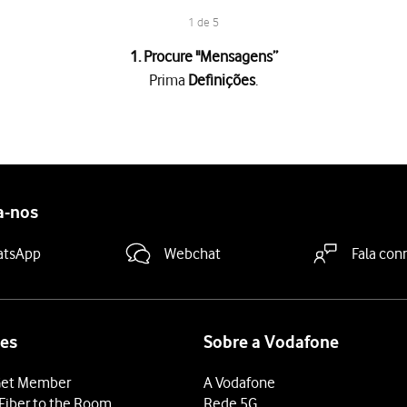
1 de 5
1. Procure "
Mensagens
”
Prima
Definições
.
 "iMessage"
para ativar a função.
a "Enviar como SMS"
para ativar ou desativar a função.
essages serão enviadas como mensagens curtas normais caso o ser
a-nos
deslize o dedo de baixo para cima
a partir da base do ecrã.
atsApp
Webchat
Fala con
es
Sobre a Vodafone
et Member
A Vodafone
Fiber to the Room
Rede 5G