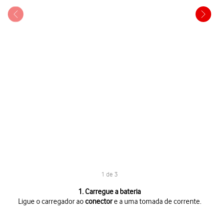
1 de 3
1 de 3
1. Carregue a bateria
Ligue o carregador ao
conector
e a uma tomada de corrente.
Ligue o carregador ao
conector
e a uma tomada de corrente.