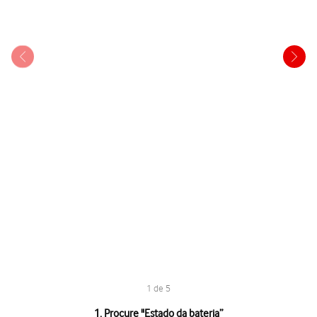
1 de 5
1 de 5
1. Procure "
Estado da bateria
”