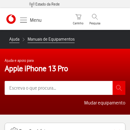
Estado da Rede
Carrinho de compras
Pesquisar
Menu
Carrinho
Pesquisa
https://www.vodafone.pt
Ajuda
Manuais de Equipamentos
Ajuda e apoio para
Apple iPhone 13 Pro
Mudar equipamento