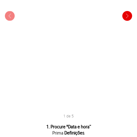
1 de 5
1 de 5
1. Procure "
Data e hora
”
Prima
Definições
.