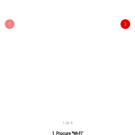
1 de 6
1 de 6
1. Procure "
Wi-Fi
”