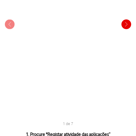
1 de 7
1 de 7
1. Procure "
Registar atividade das aplicações
”