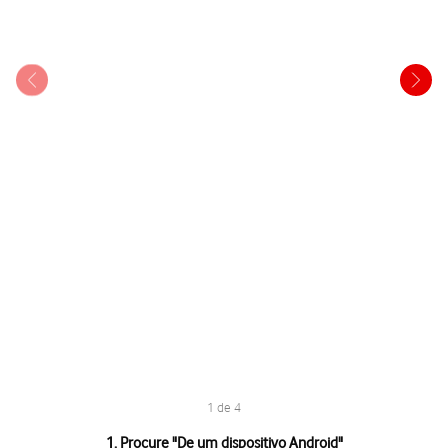
1 de 4
1 de 4
1. Procure "
De um dispositivo Android
"