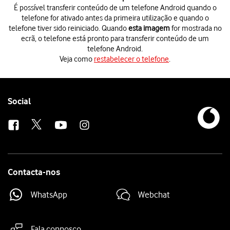
É possível transferir conteúdo de um telefone Android quando o
telefone for ativado antes da primeira utilização e quando o
telefone tiver sido reiniciado. Quando
esta imagem
for mostrada no
ecrã, o telefone está pronto para transferir conteúdo de um
telefone Android.
Veja como
restabelecer o telefone
.
É possível transferir conteúdo de um telefone Android quando o telefon
Veja como
restabelecer o telefone
.
Prima
De um dispositivo Android
.
Antes de ser possível transferir conteúdo para o seu telefone, é necess
Follow
Social
Siga
as indicações no ecrã
e na app "Move to iOS", para transferir cont
us
Contacta-nos
WhatsApp
Webchat
Fala connosco