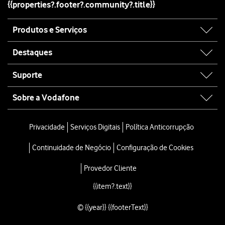
{{properties?.footer?.community?.title}}
Site
Produtos e Serviços
map
Destaques
Suporte
Sobre a Vodafone
Site
map
Privacidade
Serviços Digitais
Política Anticorrupção
Continuidade de Negócio
Configuração de Cookies
Provedor Cliente
{{item?.text}}
© {{year}} {{footerText}}