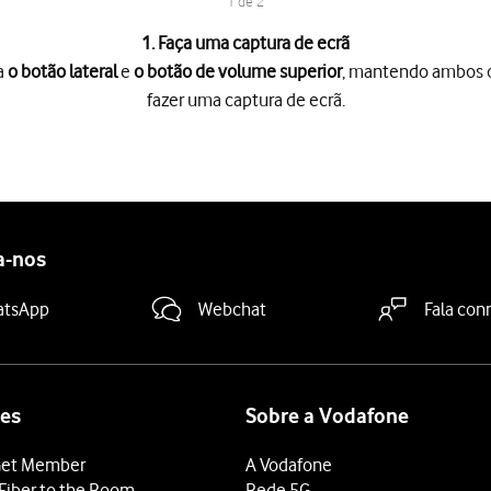
1 de 2
1. Faça uma captura de ecrã
a
o botão lateral
e
o botão de volume superior
, mantendo ambos o
fazer uma captura de ecrã.
o botão lateral
e
o botão de volume superior
, mantendo ambos os 
de ecrã prima
a captura de ecrã
e siga as indicações no ecrã para 
aleria do telefone.
a-nos
atsApp
Webchat
Fala con
es
Sobre a Vodafone
et Member
A Vodafone
Fiber to the Room
Rede 5G