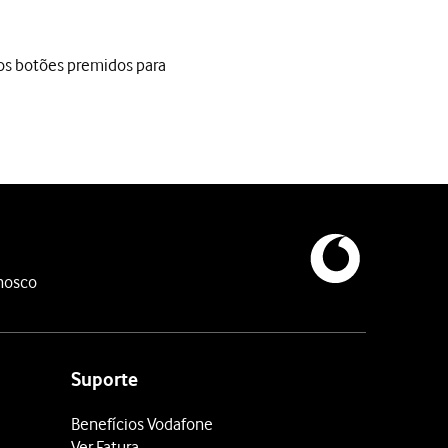
s botões premidos para
botões premidos para fazer uma captura de ecrã.
efetuar as modificações pretendidas.
nosco
Suporte
Benefícios Vodafone
Ver Fatura