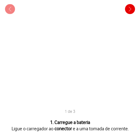
1 de 3
1 de 3
1. Carregue a bateria
Ligue o carregador ao
conector
e a uma tomada de corrente.
Ligue o carregador ao
conector
e a uma tomada de corrente.