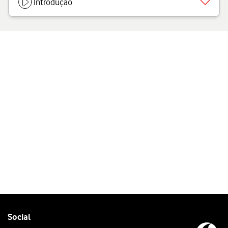
Introdução
Follow
Social