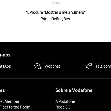
1 de 6
1. Procure "
Mostrar o meu número
"
Prima
Definições
.
mero
.
a "Mostrar o meu número"
para ativar ou desativar a função.
a-nos
deslize o dedo de baixo para cima
a partir da base do ecrã.
atsApp
Webchat
Fala con
es
Sobre a Vodafone
et Member
A Vodafone
Fiber to the Room
Rede 5G