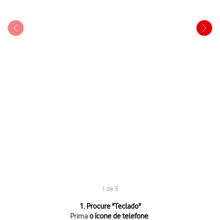
1 de 5
1 de 5
1. Procure "
Teclado
"
Prima
o ícone de telefone
.