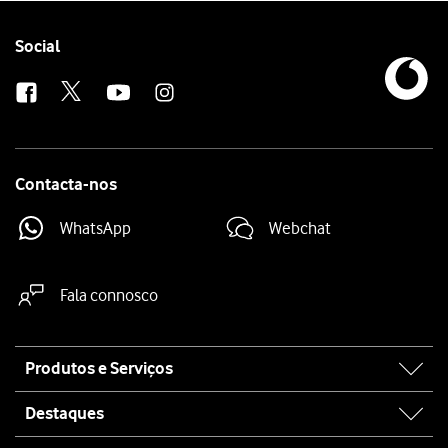
Prima
o botão inferior de volume
.
Mantenha premido
o botão lateral
até o telefone reiniciar.
Follow
Social
us
Contacta-nos
WhatsApp
Webchat
Fala connosco
Site
Produtos e Serviços
map
Destaques