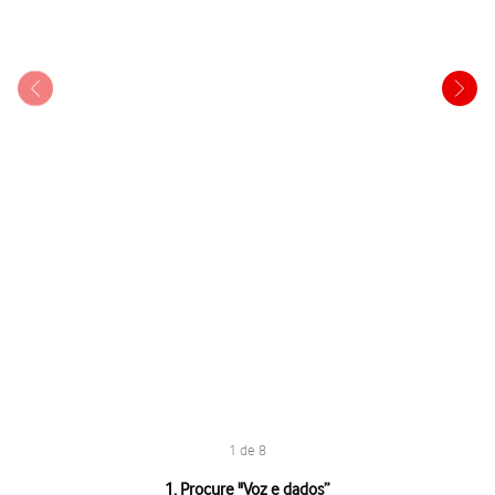
1 de 8
1 de 8
1. Procure "
Voz e dados
”