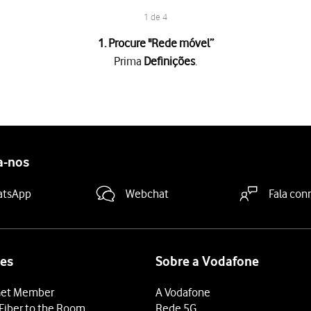
1 de 4
1. Procure "
Rede móvel
”
Prima
Definições
.
"Apoio ao Wi-Fi"
para ativar ou desativar a função.
deslize o dedo de baixo para cima
a partir da base do ecrã.
a-nos
atsApp
Webchat
Fala con
es
Sobre a Vodafone
et Member
A Vodafone
Fiber to the Room
Rede 5G