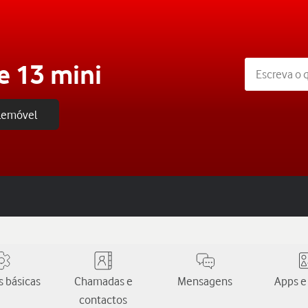
e 13 mini
elemóvel
 básicas
Chamadas e
Mensagens
Apps e
contactos