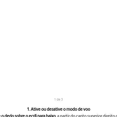
1 de 3
1. Ative ou desative o modo de voo
 o dedo sobre o ecrã para baixo
, a partir do canto superior direito 