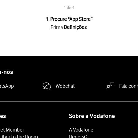
1 de 4
1. Procure "
App Store
”
Prima
Definições
.
s tipos de conteúdo pretendidos para ativar ou desativar a funçã
deslize o dedo de baixo para cima
a partir da base do ecrã.
a-nos
atsApp
Webchat
Fala con
es
Sobre a Vodafone
et Member
A Vodafone
Fiber to the Room
Rede 5G