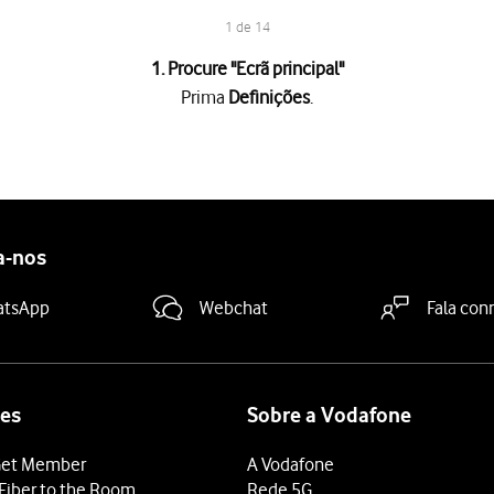
1 de 14
1. Procure "
Ecrã principal
"
Prima
Definições
.
 descarregadas ao ecrã inicial e à biblioteca de apps, deve premi
m descarregadas apenas à biblioteca de apps, deve premir
Só na b
deslize o dedo de baixo para cima
a partir da base do ecrã.
a-nos
querda
no ecrã para encontrar a biblioteca de apps.
atsApp
Webchat
Fala con
sa
e siga as indicações no ecrã para procurar a app pretendida.
deslize o dedo de baixo para cima
a partir da base do ecrã.
er página do ecrã inicial
até os ícones começarem a vibrar.
páginas do ecrã inicial no seu telefone. As apps das páginas excl
es
Sobre a Vodafone
o ecrã inicial
.
et Member
A Vodafone
áginas do ecrã inicial pretendidas, para ativar ou desativar a exibi
Fiber to the Room
Rede 5G