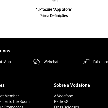
1 de 5
1. Procure "
App Store
”
Prima
Definições
.
 "Atualizações"
para ativar ou desativar a função.
utomática, as apps serão automaticamente atualizadas via Wi-Fi.
 "Descargas automáticas"
para ativar ou desativar a função.
a-nos
utomática de apps via redes móveis, as apps serão automaticament
deslize o dedo de baixo para cima
a partir da base do ecrã.
atsApp
Webchat
Fala con
es
Sobre a Vodafone
et Member
A Vodafone
Fiber to the Room
Rede 5G
s e Promoções
Press Releases