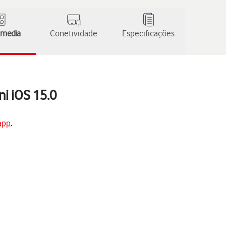
 media
Conetividade
Especificações
ni iOS 15.0
app
.