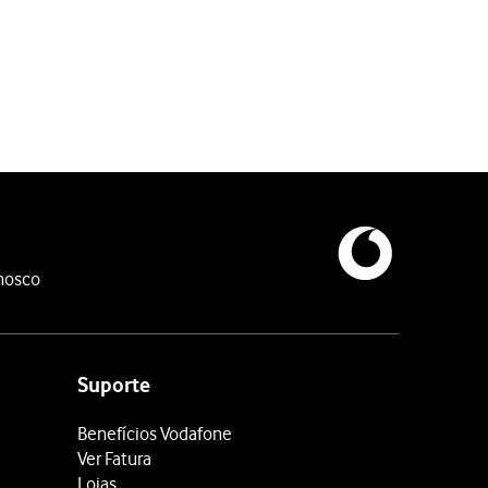
e atualizadas via redes móveis quando a rede Wi-Fi está fora de 
nosco
Suporte
Benefícios Vodafone
Ver Fatura
Lojas