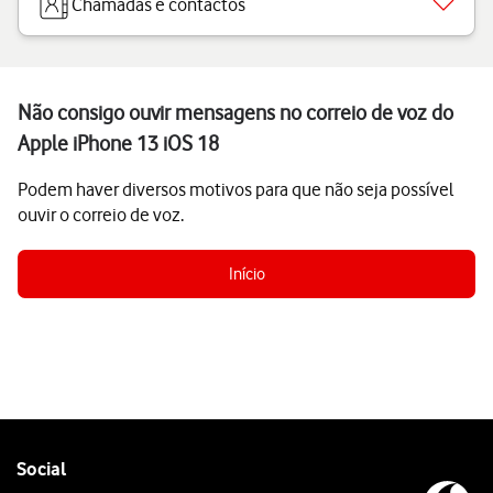
Chamadas e contactos
Não consigo ouvir mensagens no correio de voz do
Apple iPhone 13 iOS 18
Podem haver diversos motivos para que não seja possível
ouvir o correio de voz.
Início
Follow
Social