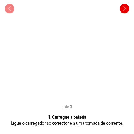
1 de 3
1 de 3
1. Carregue a bateria
Ligue o carregador ao
conector
e a uma tomada de corrente.
Ligue o carregador ao
conector
e a uma tomada de corrente.