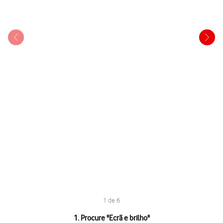
1 de 6
1 de 6
1. Procure "
Ecrã e brilho
"