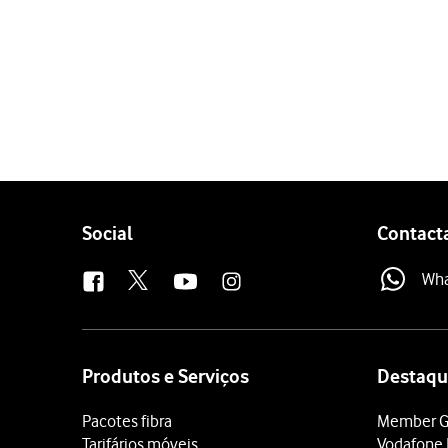
1 de 12
Prima
Definições
.
Prima
Geral
.
Prima
Transferir ou repor
Prima
Repor
.
Prima
Repor todas as def
Follow
Social
Contact
Prima
Repor todas as def
us
Prima
Repor todas as def
Wh
Prima
Apagar conteúdo e 
Prima
Continuar
.
Site
Prima
Apagar iPhone
.
map
Prima
Apagar agora
.
Produtos e Serviços
Destaqu
Introduza a password do 
Pacotes fibra
Member G
Tarifários móveis
Vodafone 