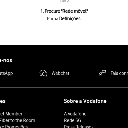
1 de 5
1. Procure "
Rede móvel
"
Prima
Definições
.
 é mostrado junto a
Período atual
.
ada aplicação
é mostrado sob o nome da aplicação.
tivar os dados móveis
.
a-nos
deslize o dedo de baixo para cima
a partir da base do ecrã.
atsApp
Webchat
Fala con
es
Sobre a Vodafone
et Member
A Vodafone
Fiber to the Room
Rede 5G
s e Promoções
Press Releases