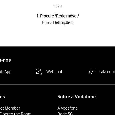
1 de 4
1. Procure "
Rede móvel
"
Prima
Definições
.
"Apoio ao Wi-Fi"
para ativar ou desativar a função.
deslize o dedo de baixo para cima
a partir da base do ecrã.
a-nos
atsApp
Webchat
Fala con
es
Sobre a Vodafone
et Member
A Vodafone
Fiber to the Room
Rede 5G