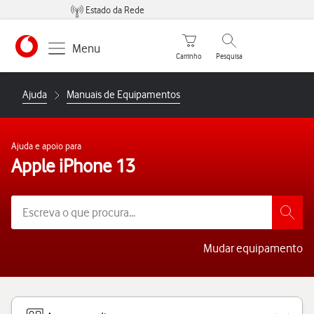
Estado da Rede
Carrinho de compras
Pesquisar
Menu
Carrinho
Pesquisa
https://www.vodafone.pt
Ajuda
Manuais de Equipamentos
Ajuda e apoio para
Apple iPhone 13
Mudar equipamento