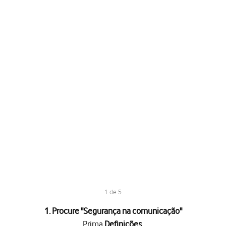
1 de 5
1. Procure "
Segurança na comunicação
"
Prima
Definições
.