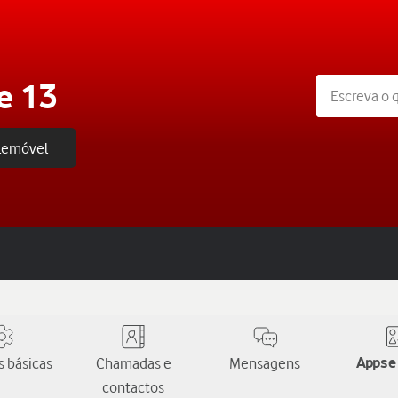
e 13
elemóvel
 básicas
Chamadas e
Mensagens
Apps e
contactos