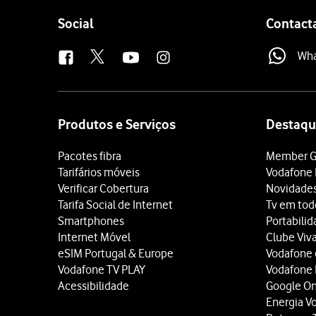
Follow
Social
Contact
us
Wh
Site
map
Produtos e Serviços
Destaqu
Pacotes fibra
Member G
Tarifários móveis
Vodafone 
Verificar Cobertura
Novidade
Tarifa Social de Internet
Tv em tod
Smartphones
Portabili
Internet Móvel
Clube Viv
eSIM Portugal & Europe
Vodafone
Vodafone TV PLAY
Vodafone
Acessibilidade
Google O
Energia V