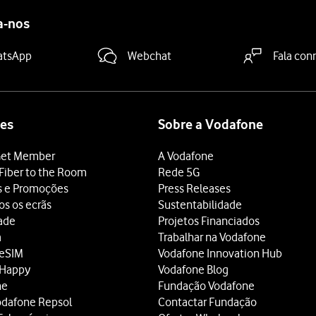
a-nos
atsApp
Webchat
Fala con
es
Sobre a Vodafone
et Member
A Vodafone
Fiber to the Room
Rede 5G
s e Promoções
Press Releases
os os ecrãs
Sustentabilidade
dade
Projetos Financiados
a
Trabalhar na Vodafone
 eSIM
Vodafone Innovation Hub
 Happy
Vodafone Blog
ne
Fundação Vodafone
odafone Repsol
Contactar Fundação