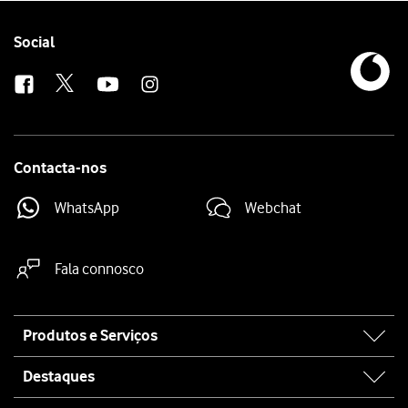
Prima
o botão inferior de volume
.
Mantenha premido
o botão lateral
até o telefone reiniciar.
Follow
Social
us
Contacta-nos
WhatsApp
Webchat
Fala connosco
Site
Produtos e Serviços
map
Destaques