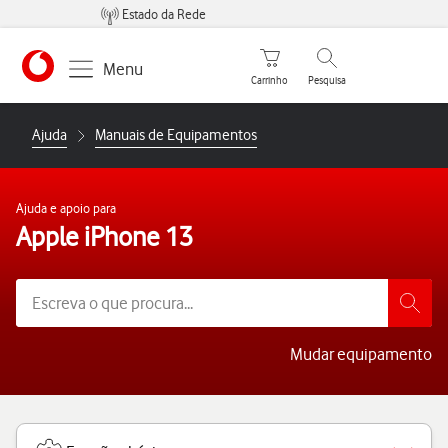
Estado da Rede
Carrinho de compras
Pesquisar
Menu
Carrinho
Pesquisa
https://www.vodafone.pt
Ajuda
Manuais de Equipamentos
Ajuda e apoio para
Apple iPhone 13
Mudar equipamento