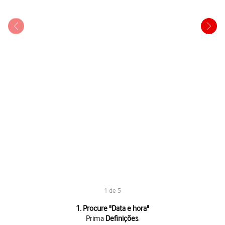
1 de 5
1 de 5
1. Procure "
Data e hora
"
Prima
Definições
.