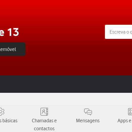
e 13
elemóvel
 básicas
Chamadas e
Mensagens
Apps e
contactos