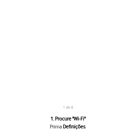
1 de 6
1. Procure "
Wi-Fi
"
Prima
Definições
.