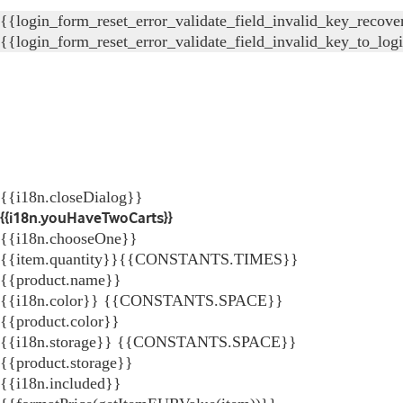
{{login_form_reset_error_validate_field_invalid_key_recove
{{login_form_reset_error_validate_field_invalid_key_to_log
{{i18n.closeDialog}}
{{i18n.youHaveTwoCarts}}
{{i18n.chooseOne}}
{{item.quantity}}{{CONSTANTS.TIMES}}
{{product.name}}
{{i18n.color}} {{CONSTANTS.SPACE}}
{{product.color}}
{{i18n.storage}} {{CONSTANTS.SPACE}}
{{product.storage}}
{{i18n.included}}