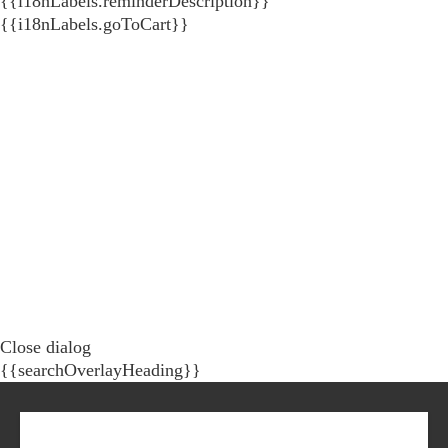
{{i18nLabels.reminderDescription}}
{{i18nLabels.goToCart}}
Close dialog
{{searchOverlayHeading}}