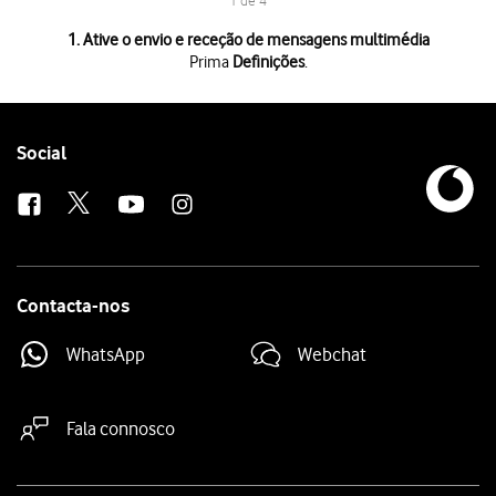
1 de 4
1 de 4
1. Ative o envio e receção de mensagens multimédia
Prima
Definições
.
Prima
Definições
.
Prima
Mensagens
.
Prima
o indicador junto a "Mensagens MMS"
para ativar a função.
Para voltar ao ecrã inicial,
deslize o dedo de baixo para cima
a partir da
Follow
Social
us
Contacta-nos
WhatsApp
Webchat
Fala connosco