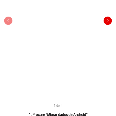
1 de 4
1 de 4
1. Procure "
Migrar dados de Android
”