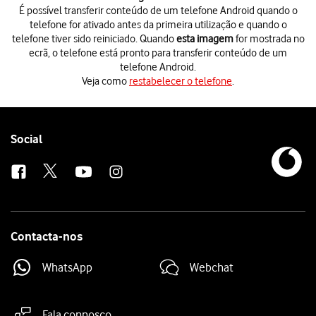
É possível transferir conteúdo de um telefone Android quando o
telefone for ativado antes da primeira utilização e quando o
telefone tiver sido reiniciado. Quando
esta imagem
for mostrada no
ecrã, o telefone está pronto para transferir conteúdo de um
telefone Android.
Veja como
restabelecer o telefone
.
É possível transferir conteúdo de um telefone Android quando o telefon
Veja como
restabelecer o telefone
.
Prima
Migrar dados de Android
.
Antes de ser possível transferir conteúdo para o seu telefone, é necess
Follow
Social
Siga
as indicações no ecrã
e na app "Move to iOS", para transferir cont
us
Contacta-nos
WhatsApp
Webchat
Fala connosco