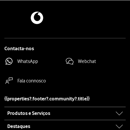
Prima
o botão inferior de volume
.
Mantenha premido
o botão lateral
até o telefone reiniciar.
Contacta-nos
WhatsApp
Webchat
Fala connosco
{{properties?.footer?.community?.title}}
Site
Produtos e Serviços
map
Destaques