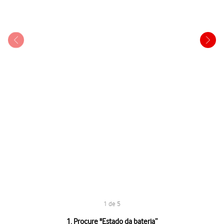
1 de 5
1 de 5
1. Procure "
Estado da bateria
”