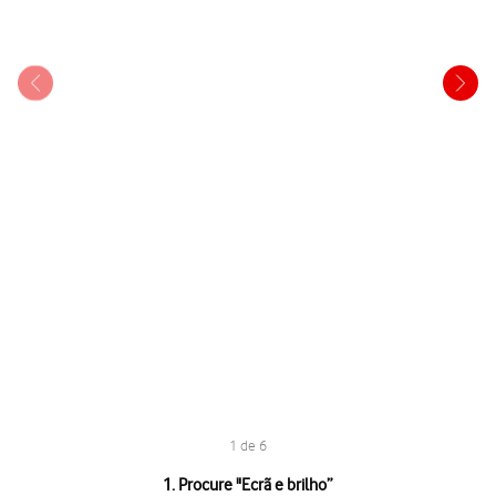
1 de 6
1 de 6
1. Procure "
Ecrã e brilho
”