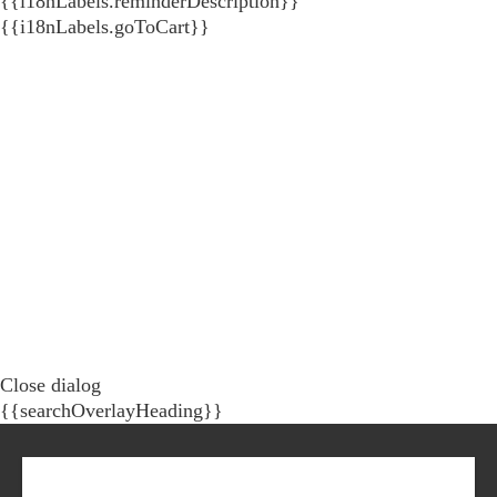
{{i18nLabels.reminderDescription}}
{{i18nLabels.goToCart}}
Close dialog
{{searchOverlayHeading}}