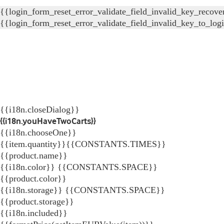
{{login_form_reset_error_validate_field_invalid_key_recove
{{login_form_reset_error_validate_field_invalid_key_to_log
{{i18n.closeDialog}}
{{i18n.youHaveTwoCarts}}
{{i18n.chooseOne}}
{{item.quantity}}{{CONSTANTS.TIMES}}
{{product.name}}
{{i18n.color}} {{CONSTANTS.SPACE}}
{{product.color}}
{{i18n.storage}} {{CONSTANTS.SPACE}}
{{product.storage}}
{{i18n.included}}