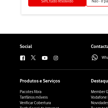
Sim, tudo resolvido
Não - Ir p
Follow
Social
Contact
us
Wh
Site
map
Produtos e Serviços
Destaqu
Pacotes fibra
Member G
Tarifários móveis
Vodafone 
Verificar Cobertura
Novidade