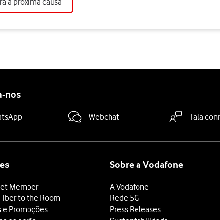
ara a próxima causa
a-nos
atsApp
Webchat
Fala con
es
Sobre a Vodafone
et Member
A Vodafone
Fiber to the Room
Rede 5G
s e Promoções
Press Releases