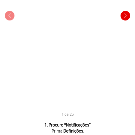
1 de 23
1 de 23
1. Procure "
Notificações
”
Prima
Definições
.