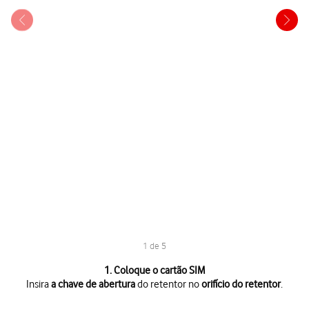
1 de 5
1 de 5
1. Coloque o cartão SIM
Insira
a chave de abertura
do retentor no
orifício do retentor
.
Insira
a chave de abertura
do retentor no
orifício do retentor
.